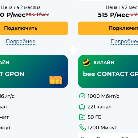
Цена на 2 месяца
Цена на 2 мес
00
₽/мес
515
₽/мес
1000
₽/мес
104
Подключить
Подключи
Подробнее
Подробне
АЙН
БИЛАЙН
IT GPON
bee CONTACT G
Мбит/с
1000 Мбит/с
нал
221 канал
мит
50 ГБ
инут
1200 Минут