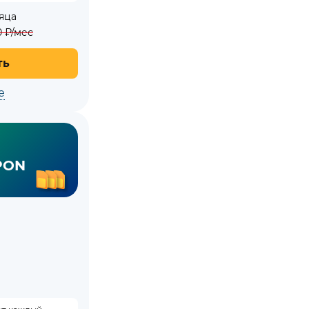
яца
0
₽/мес
ть
е
PON