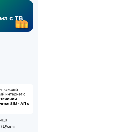
ма с ТВ
ут каждый
ий интернет с
в течении
ется SIM - АП с
яца
0
₽/мес