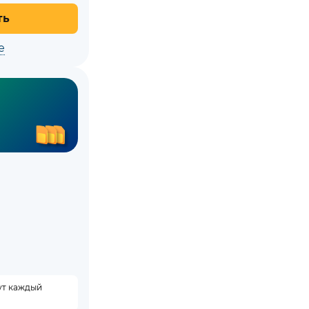
ть
е
ут каждый