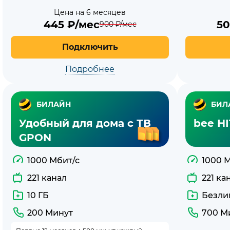
Цена на 6 месяцев
445
₽/мес
5
900
₽/мес
Подключить
Подробнее
БИЛАЙН
БИЛ
Удобный для дома с ТВ
bee H
GPON
1000 Мбит/с
1000 
221 канал
221 ка
10 ГБ
Безли
200 Минут
700 М