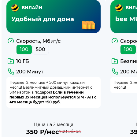
Тарифы
БИЛАЙН
БИЛ
с
Удобный для дома
bee MU
беспроводным
интернетом
Скорость, Мбит/с
Скорос
100
500
100
билайн
10 ГБ
Безли
200 Минут
200 М
Первые 12 месяцев + 500 минут каждый
Первые 12 м
месяц! Безлимитный домашний интернет с
месяц!
SIM картой в подарок!
Если в течении
первых 3х месяцев используется SIM - АП с
4го месяца будет +50 руб.
Цена на 2 месяца
350
₽/мес
3
700
₽/мес