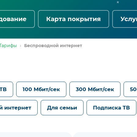
дование
Карта покрытия
Услу
Тарифы
›
Беспроводной интернет
 ТВ
100 Мбит/сек
300 Мбит/сек
50
й интернет
Для семьи
Подписка ТВ