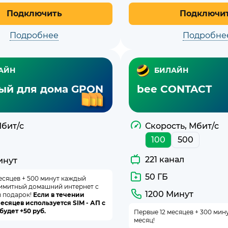
Подключить
Подключи
Подробнее
Подробне
АЙН
БИЛАЙН
ый для дома GPON
bee CONTACT
Мбит/с
Скорость, Мбит/с
100
500
221 канал
инут
50 ГБ
есяцев + 500 минут каждый
лимитный домашний интернет с
1200 Минут
в подарок!
Если в течении
есяцев используется SIM - АП с
будет +50 руб.
Первые 12 месяцев + 300 мин
месяц!