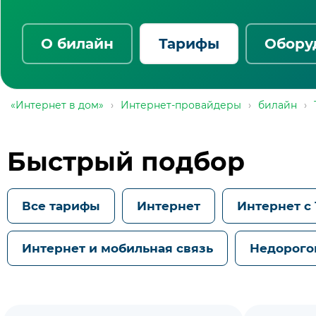
О билайн
Тарифы
Обору
«Интернет в дом»
›
Интернет-провайдеры
›
билайн
›
Быстрый подбор
Все тарифы
Интернет
Интернет с
Интернет и мобильная связь
Недорого