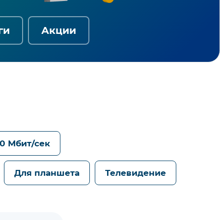
ги
Акции
0 Мбит/сек
Для планшета
Телевидение