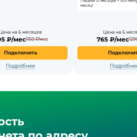
Первые 12 месяцев + 300 мин
месяц!
Цена на 6 месяцев
Цена на 6 мес
95
₽/мес
765
₽/мес
1150
₽/мес
129
Подключить
Подключи
Подробнее
Подробне
ость
ета по адресу