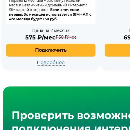
Первые 12 месяцев + 500 минут каждый
месяц! Безлимитный домашний интернет с
SIM картой в подарок!
Если в течении
первых 3х месяцев используется SIM - АП с
4го месяца будет +50 руб.
Цена на 2 месяца
575
₽/мес
6
1150
₽/мес
Подключить
Подробнее
Проверить возможн
подключения интерн