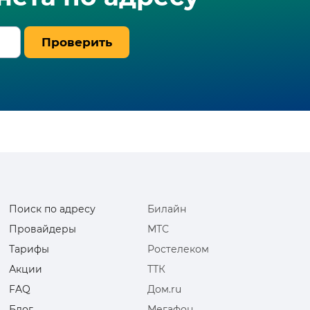
Проверить
Поиск по адресу
Билайн
Провайдеры
МТС
Тарифы
Ростелеком
Акции
ТТК
FAQ
Дом.ru
Блог
Мегафон