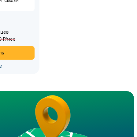
ут каждый
яцев
0
₽/мес
ть
е