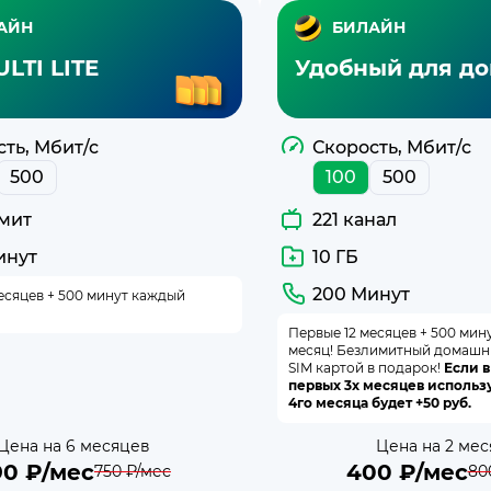
АЙН
БИЛАЙН
LTI LITE
Удобный для до
ть, Мбит/с
Скорость, Мбит/с
500
100
500
мит
221 канал
инут
10 ГБ
200 Минут
есяцев + 500 минут каждый
Первые 12 месяцев + 500 мин
месяц! Безлимитный домашн
SIM картой в подарок!
Если 
первых 3х месяцев использу
4го месяца будет +50 руб.
Цена на 6 месяцев
Цена на 2 мес
90
₽/мес
400
₽/мес
750
₽/мес
80