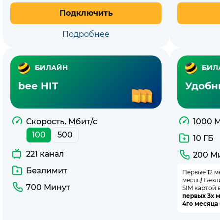
Подключить
Подробнее
БИЛАЙН
БИЛ
bee HIT
Удобн
Скорость, Мбит/с
1000 
100
500
10 ГБ
221 канал
200 М
Безлимит
Первые 12 м
месяц! Без
700 Минут
SIM картой 
первых 3х м
4го месяца 