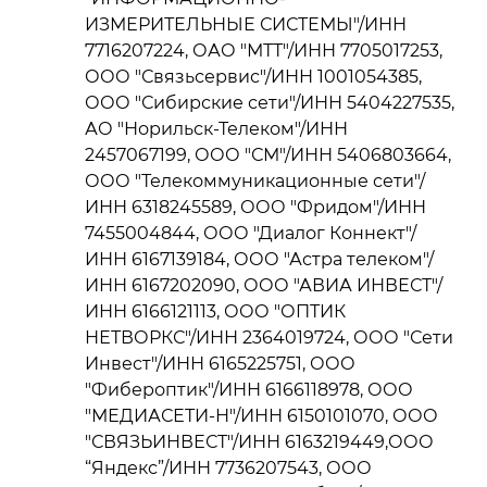
ИЗМЕРИТЕЛЬНЫЕ СИСТЕМЫ"/ИНН
7716207224, ОАО "МТТ"/ИНН 7705017253,
ООО "Связьсервис"/ИНН 1001054385,
ООО "Сибирские сети"/ИНН 5404227535,
АО "Норильск-Телеком"/ИНН
2457067199, ООО "СМ"/ИНН 5406803664,
ООО "Телекоммуникационные сети"/
ИНН 6318245589, ООО "Фридом"/ИНН
7455004844, ООО "Диалог Коннект"/
ИНН 6167139184, ООО "Астра телеком"/
ИНН 6167202090, ООО "АВИА ИНВЕСТ"/
ИНН 6166121113, ООО "ОПТИК
НЕТВОРКС"/ИНН 2364019724, ООО "Сети
Инвест"/ИНН 6165225751, ООО
"Фибероптик"/ИНН 6166118978, ООО
"МЕДИАСЕТИ-Н"/ИНН 6150101070, ООО
"СВЯЗЬИНВЕСТ"/ИНН 6163219449,ООО
“Яндекс”/ИНН 7736207543, ООО