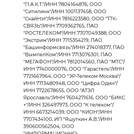
"П.А.К.Т."/ИНН 7804164876, ООО
"Ситилинк"/ИНН 1001137458, ООО
"СкайНэт"/ИНН 7816223580, ООО "ТТК-
СВЯЗЬ"/ИНН 7709362765, ПАО
"РОСТЕЛЕКОМ"/ИНН 7707049388, ООО
"Экстрим"/ИНН 7715354219, ПАО
"Башинформсвязь"/ИНН 274018377, ПАО
"ВымпелКом"/ИНН 7713076301, ПАО
"МЕГАФОН"/ИНН 7812014560, ПАО "МТС"/
ИНН 7740000076, ООО "Гарастель"/ИНН
7721667964, ООО "ЭР-Телеком Москва"/
ИНН 7713480948, ООО "Цифра Один"/
ИНН 7722678655, ООО "АТЭЛ
Ярославль"/ИНН 7604271616, ООО "БИКС
+"/ИНН 326497973, ООО "К телеком"/
ИНН 6673214039, ООО "КИОН"/ИНН
7707434100, ИП "Яшуткин А.В."/ИНН
390600562504, ООО
"ИНФОРМАЦИОННО-