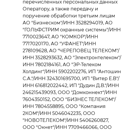
перечисленных персональных данных
Оператору, а также передачу и
поручение обработки третьим лицам
АО "Бизнеском"/ИНН 3528294019, АО
"ГОЛЬФСТРИМ охранные системы"/ИНН
7710023647, АО "КОМКОР"/ИНН
7717020170, АО "УФАНЕТ"/ИНН
278109628, АО "ЧЕРЕПОВЕЦ ТЕЛЕКОМ"/
ИНН 3528293632, АО "Электронтелеком"/
ИНН 7802184161, АО "ЭР-Телеком
Холдинг"/ИНН 5902202276, ИП "Антошин
С.А."/ИНН 324301695700, ИП "Витер Е.В"/
ИНН 616812022442, ИП "Дудин Д.В."/ИНН
246215439093, ООО "Домконнект"/ИНН
7604350152, ООО "БИЗНЕС ТЕЛЕКОМ"/
ИНН 7804558895, ООО "Компания
2КОМ"/ИНН 5046042235, ООО
"НОВОТЕЛЕКОМ"/ИНН 5406260827,
ООО "Окнет"/ИНН 7709466066, ООО