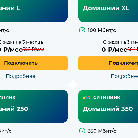
ний L
Домашний XL
ит/с
100 Мбит/с
Скидка на 3 месяца
Скидка на 3 ме
0
₽/мес
0
₽/мес
598
₽/мес
684
Подключить
Подключи
Подробнее
Подробне
ИЛИНК
СИТИЛИНК
ний 250
Домашний 350
бит/с
350 Мбит/с