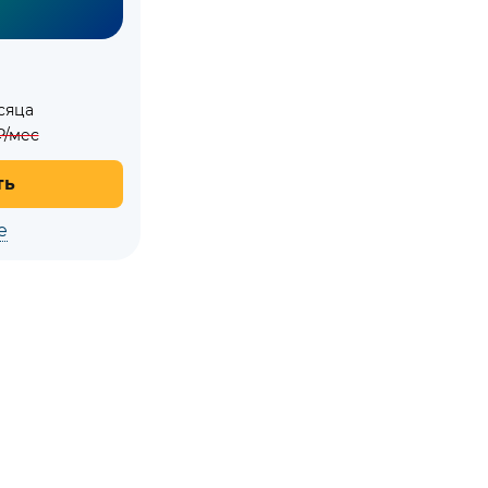
сяца
/мес
ть
е