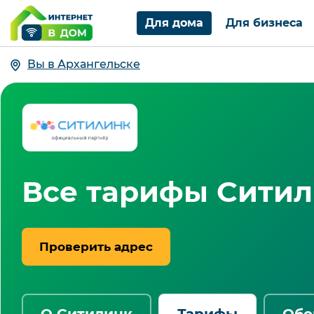
Для дома
Для бизнеса
Вы в Архангельске
Все тарифы Ситил
Проверить адрес
О Ситилинк
Тарифы
Обо