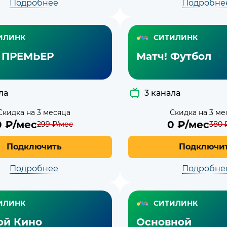
Подробнее
Подробне
ИЛИНК
СИТИЛИНК
 ПРЕМЬЕР
Матч! Футбол
ла
3 канала
Скидка на 3 месяца
Скидка на 3 ме
0
₽/мес
0
₽/мес
299
₽/мес
380
₽
Подключить
Подключи
Подробнее
Подробне
ИЛИНК
СИТИЛИНК
ой Кино
Основной