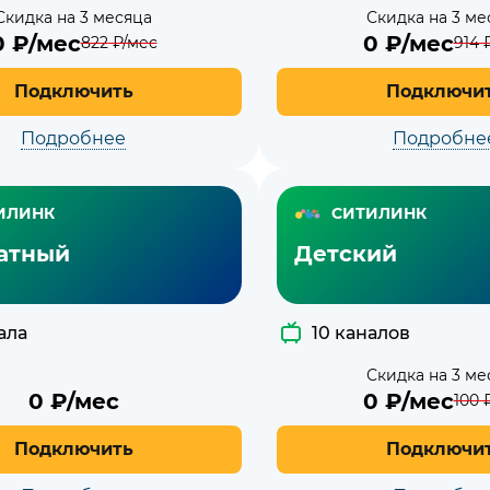
Скидка на 3 месяца
Скидка на 3 ме
0
₽/мес
0
₽/мес
822
₽/мес
914
₽
Подключить
Подключи
Подробнее
Подробне
ИЛИНК
СИТИЛИНК
атный
Детский
ала
10 каналов
Скидка на 3 ме
0
₽/мес
0
₽/мес
100
₽
Подключить
Подключи