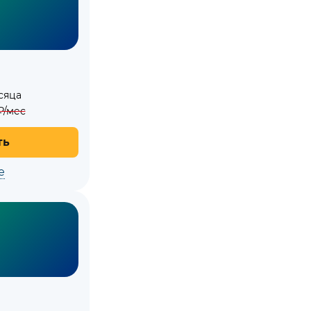
сяца
₽/мес
ть
е