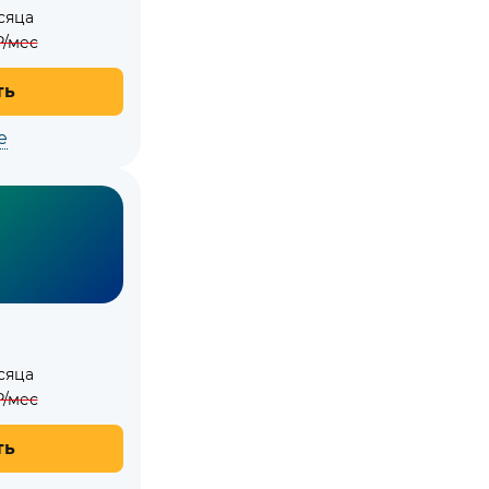
сяца
/мес
ть
е
сяца
/мес
ть