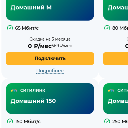
тарифы
тарифы
Домашний M
Домаш
Ситилинк
Ситилинк
65 Мбит/с
80 Мб
Скидка на 3 месяца
0
₽/мес
569
₽/мес
Подключить
Подробнее
СИТИЛИНК
СИТ
Домашний 150
Домаш
150 Мбит/с
250 М