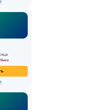
е
сяца
/мес
ть
е