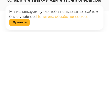
оставляйте заявку и ждите звонка оператора!
Мы используем куки, чтобы пользоваться сайтом
было удобнее.
Политика обработки cookies
Принять
Преимущества подключения
интернета через сервис
«Интернет в дом»
Экономия времени
На одном сайте собраны актуальные
тарифы всех провайдеров в Архангельске