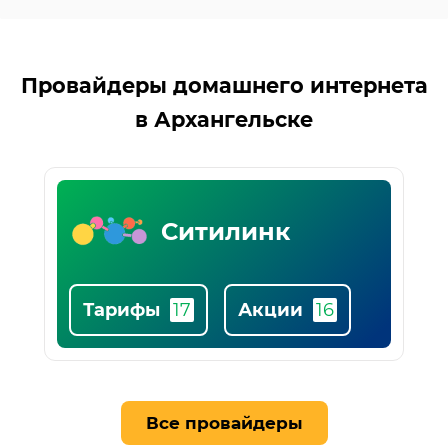
Список
Провайдеры домашнего интернета
популярных
в Архангельске
провайдеров
Билайн
Тарифы
Акции
Все провайдеры