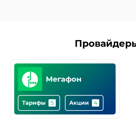
Список
Провайдеры
популярных
провайдеров
Билайн
Тарифы
Акции