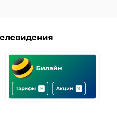
телевидения
Ростелеком
Тарифы
Акции