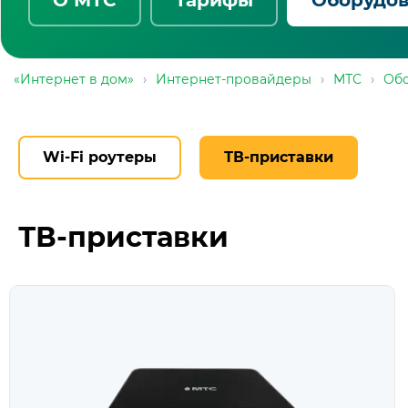
«Интернет в дом»
›
Интернет-провайдеры
›
МТС
›
Об
Wi-Fi роутеры
ТВ-приставки
ТВ-приставки