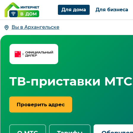
Для дома
Для бизнеса
Вы в Архангельске
ТВ-приставки МТС
Проверить адрес
О МТС
Тарифы
Оборудо