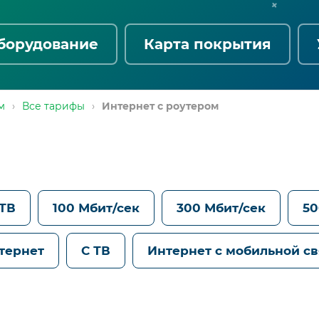
борудование
Карта покрытия
м
›
Все тарифы
›
Интернет с роутером
 ТВ
100 Мбит/сек
300 Мбит/сек
50
тернет
С ТВ
Интернет с мобильной с