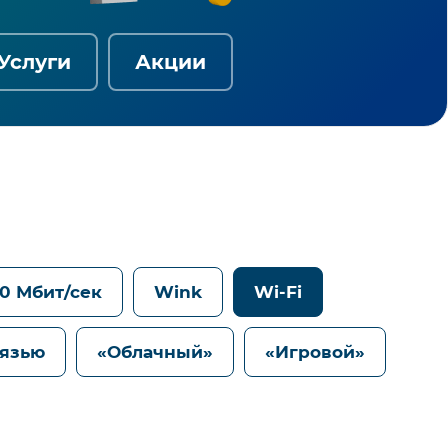
Услуги
Акции
0 Мбит/сек
Wink
Wi-Fi
вязью
«Облачный»
«Игровой»