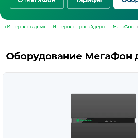
«Интернет в дом»
›
Интернет-провайдеры
›
МегаФон
›
Оборудование МегаФон д