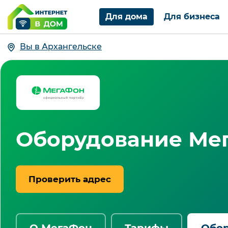
Для дома
Для бизнеса
Вы в Архангельске
Оборудование Мег
Проверить адрес
О МегаФон
Тарифы
Обо