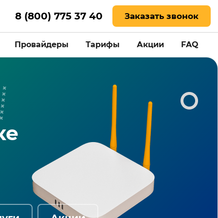
8 (800) 775 37 40
Заказать звонок
Провайдеры
Тарифы
Акции
FAQ
ке
луги
Акции