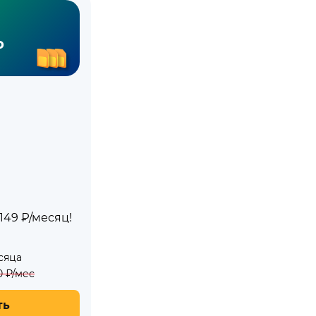
р
49 ₽/месяц!
сяца
0
₽/мес
ть