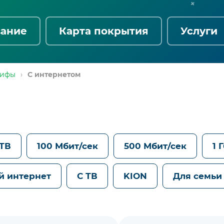
вание
Карта покрытия
Услуги
рифы
›
С интернетом
 ТВ
100 Мбит/сек
500 Мбит/сек
1 
й интернет
С ТВ
KION
Для семьи