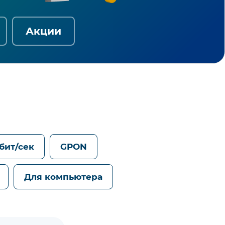
Акции
Гбит/сек
GPON
Для компьютера