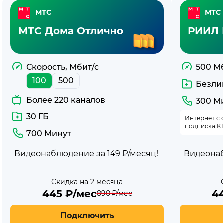
Интернет-
МТС
МТС
тарифы
МТС Дома Отлично
РИИЛ 
МТС
Скорость, Мбит/с
500 М
100
500
Безли
Более 220 каналов
300 М
30 ГБ
Интернет с 
подписка K
700 Минут
Видеонаблюдение за 149 ₽/месяц!
Видеонаб
Скидка на 2 месяца
445
₽/мес
4
890
₽/мес
Подключить