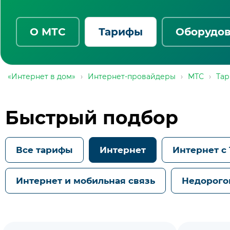
О МТС
Тарифы
Оборудо
«Интернет в дом»
›
Интернет-провайдеры
›
МТС
›
Та
Быстрый подбор
Все тарифы
Интернет
Интернет с
Интернет и мобильная связь
Недорого