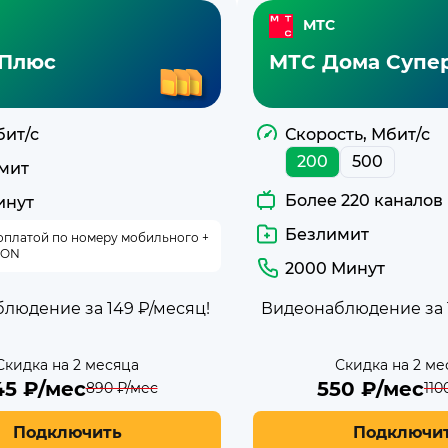
МТС
Плюс
МТС Дома Супе
бит/с
Скорость, Мбит/с
200
500
мит
Более 220 каналов
инут
Безлимит
оплатой по номеру мобильного +
ION
2000 Минут
людение за 149 ₽/месяц!
Видеонаблюдение за 1
Скидка на 2 месяца
Скидка на 2 ме
45
₽/мес
550
₽/мес
890
₽/мес
110
Подключить
Подключи