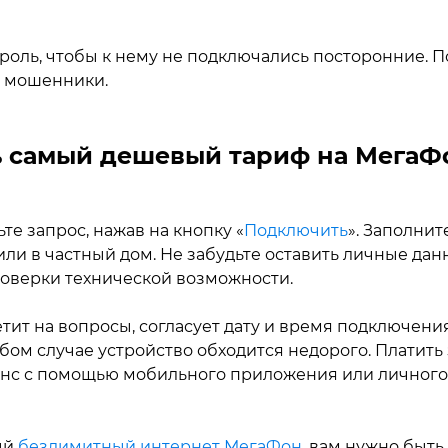
оль, чтобы к нему не подключались посторонние. П
я мошенники.
 самый дешевый тариф на МегаФ
е запрос, нажав на кнопку «
Подключить
». Заполнит
или в частный дом. Не забудьте оставить личные да
оверки технической возможности.
ит на вопросы, согласует дату и время подключения
ом случае устройство обходится недорого. Платить з
анс с помощью мобильного приложения или личного к
ый
безлимитный интернет МегаФон
, вам нужно быть