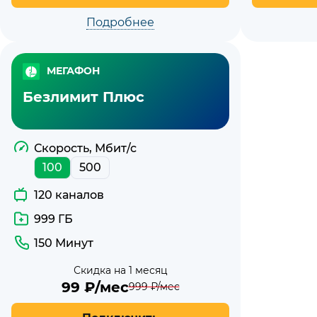
Подробнее
МЕГАФОН
Безлимит Плюс
Скорость, Мбит/с
100
500
120 каналов
999 ГБ
150 Минут
Скидка на 1 месяц
99
₽/мес
999
₽/мес