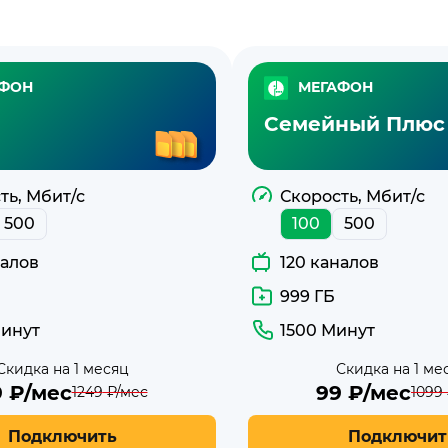
АФОН
МЕГАФОН
Семейный Плюс
ть, Мбит/с
Скорость, Мбит/с
500
100
500
налов
120 каналов
999 ГБ
инут
1500 Минут
Скидка на 1 месяц
Скидка на 1 ме
9
₽/мес
99
₽/мес
1249
₽/мес
1099
Подключить
Подключит