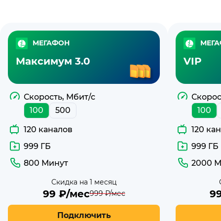
Тарифы
МЕГАФОН
МЕГ
с
Максимум 3.0
VIP
недорогим
интернетом
Скорость, Мбит/с
Скорос
100
500
100
МегаФон
120 каналов
120 ка
999 ГБ
999 ГБ
800 Минут
2000 М
Скидка на 1 месяц
99
₽/мес
9
999
₽/мес
Подключить