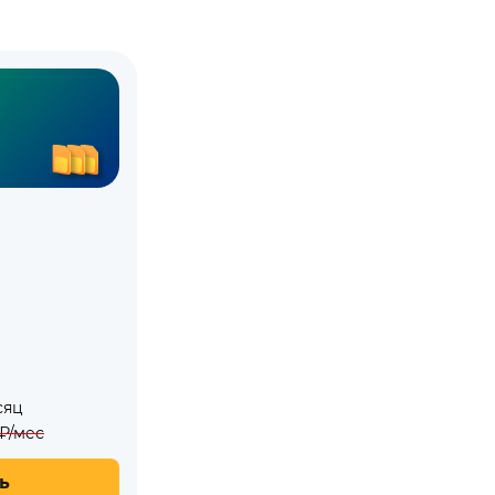
сяц
₽/мес
ь