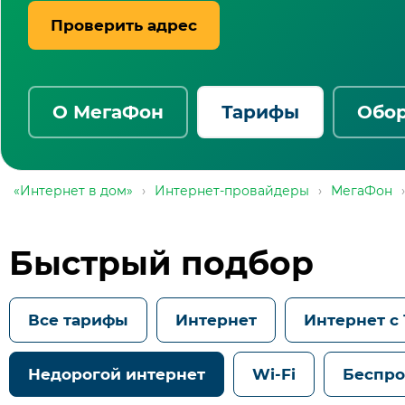
Проверить адрес
О МегаФон
Тарифы
Обо
«Интернет в дом»
›
Интернет-провайдеры
›
МегаФон
›
Быстрый подбор
Все тарифы
Интернет
Интернет с
Недорогой интернет
Wi-Fi
Беспро