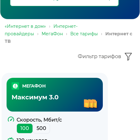
«Интернет в дом»
›
Интернет-
провайдеры
›
МегаФон
›
Все тарифы
›
Интернет с
ТВ
Фильтр тарифов
Тарифы
МЕГАФОН
с
Максимум 3.0
интернетом
и
Скорость, Мбит/с
100
500
ТВ