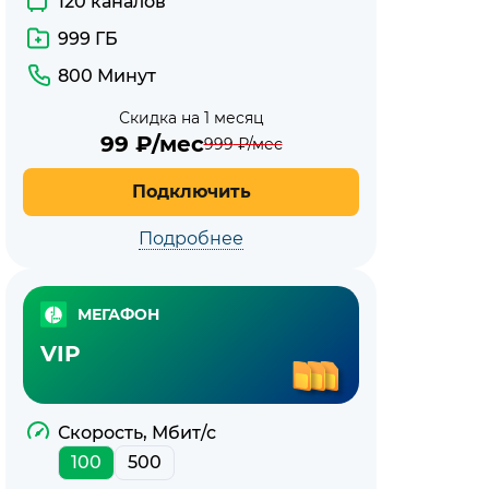
120 каналов
МегаФон
999 ГБ
800 Минут
Скидка на 1 месяц
99
₽/мес
999
₽/мес
Подключить
Подробнее
МЕГАФОН
VIP
Скорость, Мбит/с
100
500